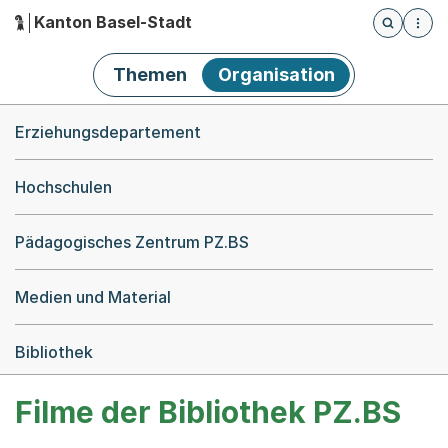
Kanton Basel-Stadt
Öffnet die
(Dieser Link führt zur Startseite)
Hauptnavigation
Themen
Organisation
Breadcrumb-Navigation
Erziehungsdepartement
Hochschulen
Pädagogisches Zentrum PZ.BS
Medien und Material
Bibliothek
Filme der Bibliothek PZ.BS