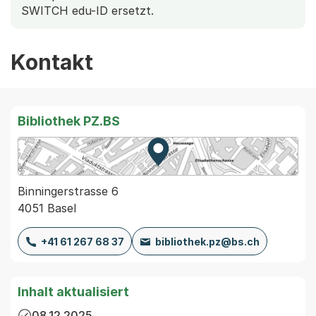
SWITCH edu-ID ersetzt.
Kontakt
Bibliothek PZ.BS
Zur Karte von MapBS.
Externer Link, wird in einem
Binningerstrasse 6
4051 Basel
+41 61 267 68 37
bibliothek.pz@bs.ch
Inhalt aktualisiert
08.12.2025