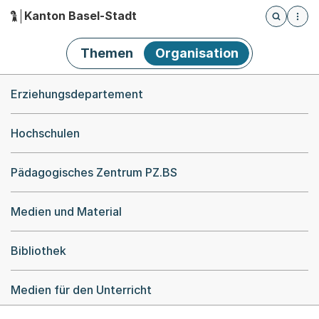
Kanton Basel-Stadt
Öffnet die
(Dieser Link führt zur Startseite)
Hauptnavigation
Themen
Organisation
Breadcrumb-Navigation
Erziehungsdepartement
Hochschulen
Pädagogisches Zentrum PZ.BS
Medien und Material
Bibliothek
Medien für den Unterricht