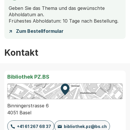
Geben Sie das Thema und das gewünschte
Abholdatum an.
Frühestes Abholdatum: 10 Tage nach Bestellung.
Zum Bestellformular
Kontakt
Bibliothek PZ.BS
Zur Karte von MapBS.
Externer Link, wird in einem
Binningerstrasse 6
4051 Basel
+41 61 267 68 37
bibliothek.pz@bs.ch