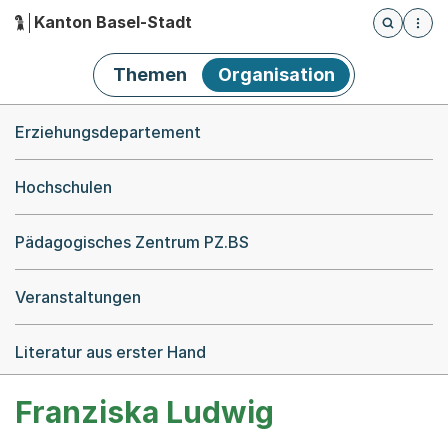
Kanton Basel-Stadt
Öffnet die
(Dieser Link führt zur Startseite)
Hauptnavigation
Themen
Organisation
Breadcrumb-Navigation
Erziehungsdepartement
Hochschulen
Pädagogisches Zentrum PZ.BS
Veranstaltungen
Literatur aus erster Hand
Franziska Ludwig