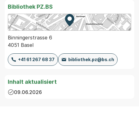
Bibliothek PZ.BS
Zur Karte von MapBS.
Externer Link, wird in einem
Binningerstrasse 6
4051 Basel
+41 61 267 68 37
bibliothek.pz@bs.ch
Inhalt aktualisiert
09.06.2026