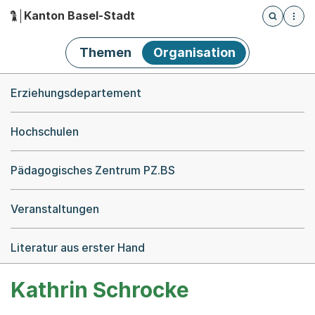
Kanton Basel-Stadt
Öffnet die
(Dieser Link führt zur Startseite)
Hauptnavigation
Themen
Organisation
Breadcrumb-Navigation
Erziehungsdepartement
Hochschulen
Pädagogisches Zentrum PZ.BS
Veranstaltungen
Literatur aus erster Hand
Kathrin Schrocke