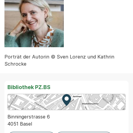
Porträt der Autorin © Sven Lorenz und Kathrin
Schrocke
Bibliothek PZ.BS
Zur Karte von MapBS.
Externer Link, wird in einem
Binningerstrasse 6
4051 Basel