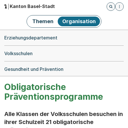
Kanton Basel-Stadt
Öffnet die
(Dieser Link führt zur Startseite)
Hauptnavigation
Themen
Organisation
Breadcrumb-Navigation
Erziehungsdepartement
Volksschulen
Gesundheit und Prävention
Obligatorische
Präventionsprogramme
Alle Klassen der Volksschulen besuchen in
ihrer Schulzeit 21 obligatorische