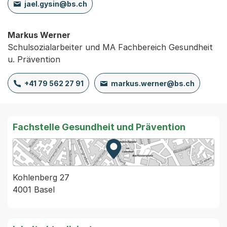
jael.gysin@bs.ch
Markus Werner
Schulsozialarbeiter und MA Fachbereich Gesundheit
u. Prävention
+41 79 562 27 91
markus.werner@bs.ch
Fachstelle Gesundheit und Prävention
Zur Karte von MapBS.
Externer Link, wird in einem
Kohlenberg 27
4001 Basel