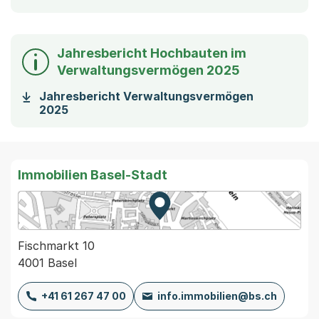
Jahresbericht Hochbauten im
Verwaltungsvermögen 2025
Jahresbericht Verwaltungsvermögen
(Startet einen Download)
2025
Immobilien Basel-Stadt
Zur Karte von MapBS.
Externer Link, wird in einem
Fischmarkt 10
4001 Basel
+41 61 267 47 00
info.immobilien@bs.ch