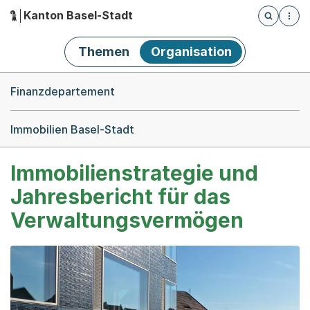
Kanton Basel-Stadt
Öffnet die
(Dieser Link führt zur Startseite)
Hauptnavigation
Themen
Organisation
Breadcrumb-Navigation
Finanzdepartement
Immobilien Basel-Stadt
Immobilienstrategie und
Jahresbericht für das
Verwaltungsvermögen