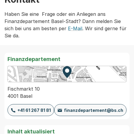
Haben Sie eine Frage oder ein Anliegen ans
Finanzdepartement Basel-Stadt? Dann melden Sie
sich bei uns am besten per
E-Mail
. Wir sind gerne für
Sie da.
Finanzdepartement
Zur Karte von MapBS.
Externer Link, wird in einem
Fischmarkt 10
4001 Basel
+41 61 267 81 81
finanzdepartement@bs.ch
Inhalt aktualisiert