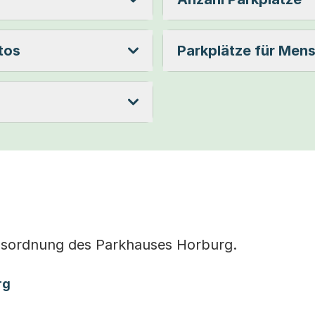
tos
Parkplätze für Men
ausordnung des Parkhauses Horburg.
(Startet einen Download)
rg