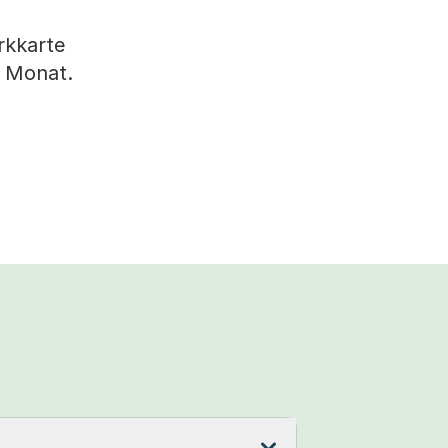
rkkarte
em Monat.