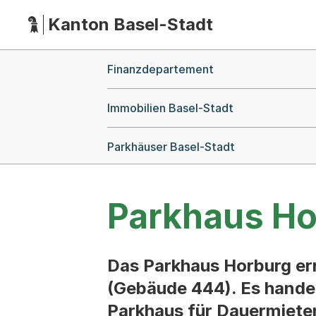
Kanton Basel-Stadt
Hauptnavigation
(Dieser Link führt zur Startseite)
Breadcrumb-Navigation
Finanzdepartement
Immobilien Basel-Stadt
Parkhäuser Basel-Stadt
Parkhaus Ho
Das Parkhaus Horburg err
(Gebäude 444). Es handel
Parkhaus für Dauermieten