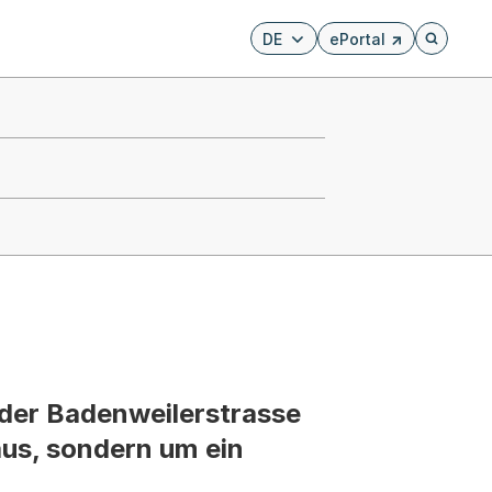
DE
ePortal
Externer Link, wird i
Öffnet di
 der Badenweilerstrasse
aus, sondern um ein