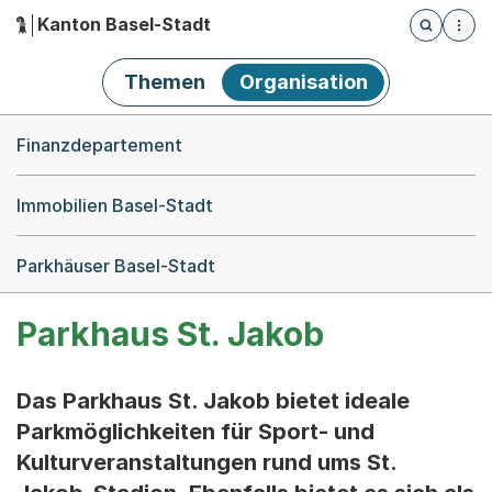
Kanton Basel-Stadt
Öffnet die
(Dieser Link führt zur Startseite)
Hauptnavigation
Themen
Organisation
Breadcrumb-Navigation
Finanzdepartement
Immobilien Basel-Stadt
Parkhäuser Basel-Stadt
Parkhaus St. Jakob
Das Parkhaus St. Jakob bietet ideale
Parkmöglichkeiten für Sport- und
Kulturveranstaltungen rund ums St.