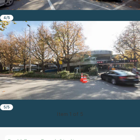
4/5
5/5
Item 1 of 5