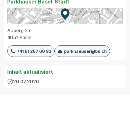
Parkhäuser Basel-Stadt
Zur Karte von MapBS.
Externer Link, wird in einem
Auberg 2a
4051 Basel
+41 61 267 60 93
parkhaeuser@bs.ch
Inhalt aktualisiert
20.07.2026