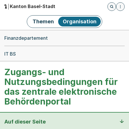
Kanton Basel-Stadt
Öffnet die
(Dieser Link führt zur Startseite)
Hauptnavigation
Themen
Organisation
Breadcrumb-Navigation
Finanzdepartement
IT BS
Zugangs- und
Nutzungsbedingungen für
das zentrale elektronische
Behördenportal
Auf dieser Seite