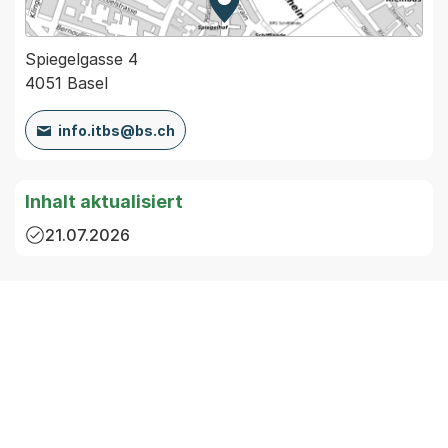
Zur Karte von MapBS.
Externer Link, wird in einem
Spiegelgasse 4
4051 Basel
info.itbs@bs.ch
Inhalt aktualisiert
21.07.2026