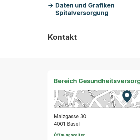
Daten und Grafiken
Spitalversorgung
Kontakt
Bereich Gesundheitsversor
Zur K
Exter
Malzgasse 30
4001 Basel
Öffnungszeiten