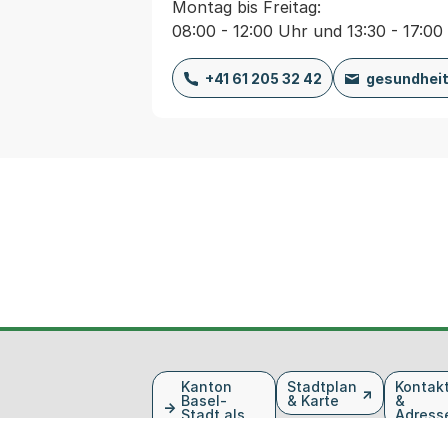
Montag bis Freitag:
08:00 - 12:00 Uhr und 13:30 - 17:00
+41 61 205 32 42
gesundhei
Fusszeile
Kanton
Stadtplan
Kontak
Basel-
& Karte
&
Stadt als
Adress
Arbeitgeber