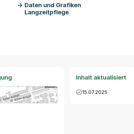
Daten und Grafiken
Langzeitpflege
gung
Inhalt aktualisiert
15.07.2025
arte von MapBS.
ner Link, wird in einem neuen Tab oder Fenster geöffnet