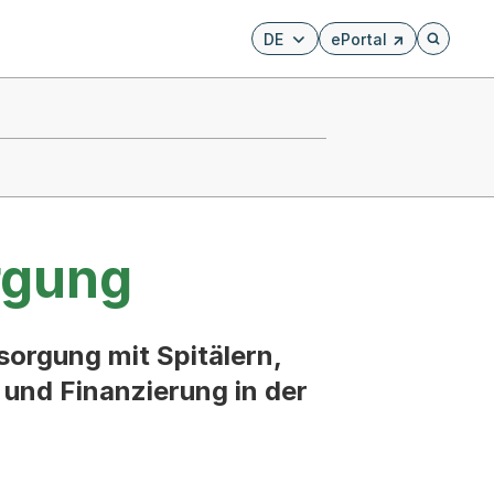
DE
ePortal
Externer Link, wird i
Öffnet di
rgung
sorgung mit Spitälern,
und Finanzierung in der