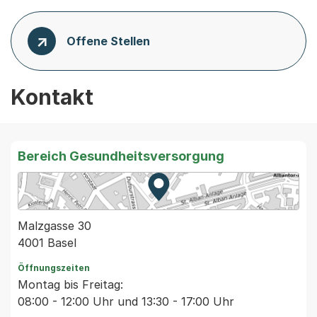
Offene Stellen
Kontakt
Bereich Gesundheitsversorgung
Zur Karte von MapBS.
Externer Link, wird in einem
Malzgasse 30
4001 Basel
Öffnungszeiten
Montag bis Freitag:
08:00 - 12:00 Uhr und 13:30 - 17:00 Uhr