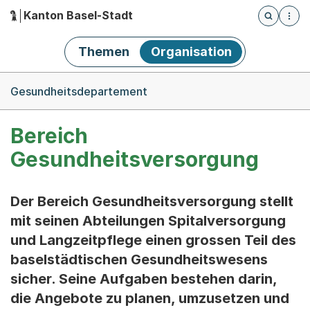
Kanton Basel-Stadt
Öffnet die
(Dieser Link führt zur Startseite)
Hauptnavigation
Themen
Organisation
Breadcrumb-Navigation
Gesundheitsdepartement
Bereich
Gesundheitsversorgung
Der Bereich Gesundheitsversorgung stellt
mit seinen Abteilungen Spitalversorgung
und Langzeitpflege einen grossen Teil des
baselstädtischen Gesundheitswesens
sicher. Seine Aufgaben bestehen darin,
die Angebote zu planen, umzusetzen und