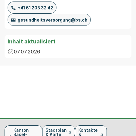
+41 61 205 32 42
gesundheitsversorgung@bs.ch
Inhalt aktualisiert
07.07.2026
Fusszeile
Kanton
Stadtplan
Kontakte
Basel-
& Karte
&