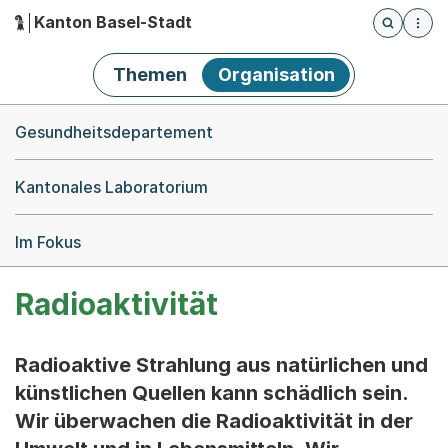
Kanton Basel-Stadt
Öffnet die
(Dieser Link führt zur Startseite)
Hauptnavigation
Themen
Organisation
Breadcrumb-Navigation
Gesundheitsdepartement
Kantonales Laboratorium
Im Fokus
Radioaktivität
Radioaktive Strahlung aus natürlichen und
künstlichen Quellen kann schädlich sein.
Wir überwachen die Radioaktivität in der