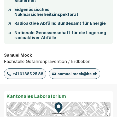
Sicherheit
Eidgenössisches
Nuklearsicherheitsinspektorat
Radioaktive Abfälle: Bundesamt für Energie
Nationale Genossenschaft für die Lagerung
radioaktiver Abfälle
Samuel Mock
Fachstelle Gefahrenprävention / Erdbeben
+41 61 385 25 88
samuel.mock@bs.ch
Kantonales Laboratorium
Zur Karte von MapBS.
Externer Link, wird in einem