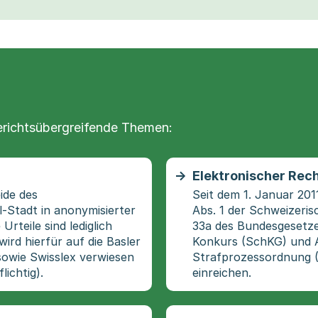
erichtsübergreifende Themen:
Elektronischer Rec
ide des
Seit dem 1. Januar 201
l-Stadt in anonymisierter
Abs. 1 der Schweizeris
Urteile sind lediglich
33a des Bundesgesetz
ird hierfür auf die Basler
Konkurs (SchKG) und A
sowie Swisslex verwiesen
Strafprozessordnung (
lichtig).
einreichen.