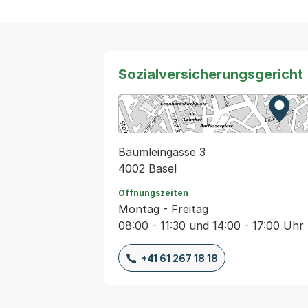
Sozialversicherungsgericht
Zur K
Exter
Bäumleingasse 3
4002 Basel
Öffnungszeiten
Montag - Freitag
08:00 - 11:30 und 14:00 - 17:00 Uhr
+41 61 267 18 18