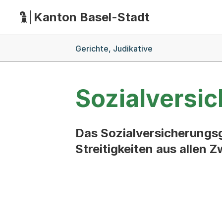
Kanton Basel-Stadt
Hauptnavigation
(Dieser Link führt zur Startseite)
Breadcrumb-Navigation
Gerichte, Judikative
Sozialversi
Das Sozialversicherungsg
Streitigkeiten aus allen 