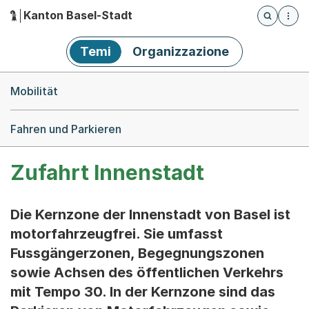
Kanton Basel-Stadt
Öffnet die
(Dieser Link führt zur Startseite)
Hauptnavigation
Temi
Organizzazione
Breadcrumb-Navigation
Mobilität
Fahren und Parkieren
Zufahrt Innenstadt
Die Kernzone der Innenstadt von Basel ist
motorfahrzeugfrei. Sie umfasst
Fussgängerzonen, Begegnungszonen
sowie Achsen des öffentlichen Verkehrs
mit Tempo 30. In der Kernzone sind das