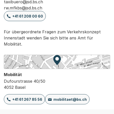
taxibuero@jsd.bs.ch
rw.mfkbs@jsd.bs.ch
+41 61 208 00 60
Für übergeordnete Fragen zum Verkehrskonzept
Innenstadt wenden Sie sich bitte ans Amt für
Mobilität.
Zur Karte von MapBS.
Externer Link, wird in einem
Mobilität
Dufourstrasse 40/50
4052 Basel
+41 61 267 85 56
mobilitaet@bs.ch