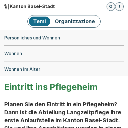
Kanton Basel-Stadt
Öffnet die
(Dieser Link führt zur Startseite)
Hauptnavigation
Temi
Organizzazione
Breadcrumb-Navigation
Persönliches und Wohnen
Wohnen
Wohnen im Alter
Eintritt ins Pflegeheim
Planen Sie den Eintritt in ein Pflegeheim?
Dann ist die Abteilung Langzeitpflege Ihre
erste Anlaufstelle im Kanton Basel-Stadt.