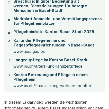
Broschüre: In guter Begleitung alt
werden. Dienstleistungen für betagte
(Startet einen Downloa
Menschen in Basel-Stadt
Merkblatt Anmelde- und Vermittlungsprozess
(Startet einen Download)
für Pflegeheimplätze
(Starte
Pflegeheimliste Kanton Basel-Stadt 2026
Karte der Pflegeheime und
Tagespflegeeinrichtungen in Basel-Stadt
www.map.geo.bs
Langzeitpflege im Kanton Basel-Stadt
www.bs.ch/alters-und-langzeitpflege
Kosten Betreuung und Pflege in einem
Pflegeheim
www.bs.ch/finanzierung-wohnen-im-alter
In diesem Erklärvideo werden die wichtigsten
Informationen zu einem Beratungsgespräch vor dem