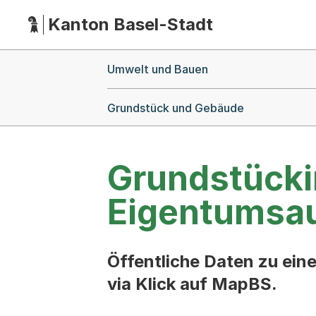
Kanton Basel-Stadt
Hauptnavigation
(Dieser Link führt zur Startseite)
Breadcrumb-Navigation
Umwelt und Bauen
Grundstück und Gebäude
Grundstückin
Eigentumsa
Öffentliche Daten zu ei
via Klick auf MapBS.