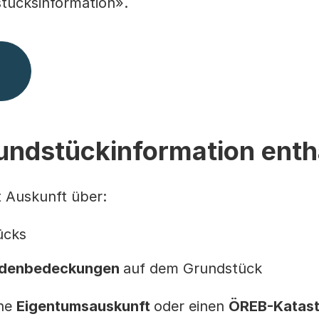
stücksinformation».
rundstückinformation enth
t Auskunft über:
ücks
denbedeckungen
auf dem Grundstück
ine
Eigentumsauskunft
oder einen
ÖREB-Katast