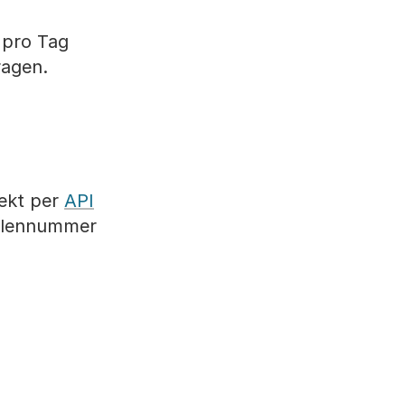
 pro Tag
ragen.
ekt per
API
ellennummer