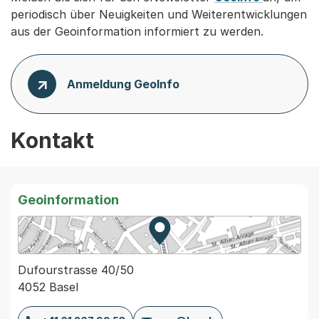
periodisch über Neuigkeiten und Weiterentwicklungen
aus der Geoinformation informiert zu werden.
Anmeldung GeoInfo
Kontakt
Geoinformation
Zur Karte von MapBS.
Externer Link, wird in einem
Dufourstrasse 40/50
4052 Basel