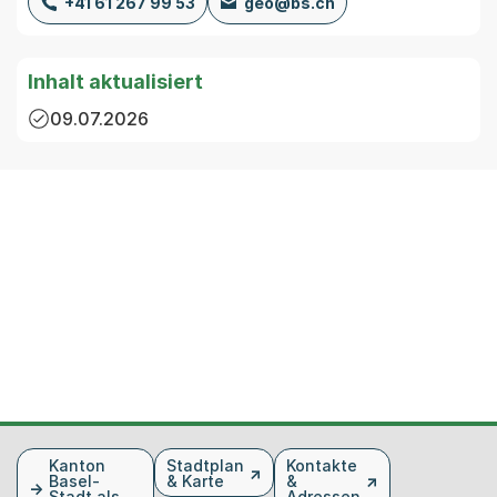
+41 61 267 99 53
geo@bs.ch
Inhalt aktualisiert
09.07.2026
Fusszeile
Kanton
Stadtplan
Kontakte
Basel-
& Karte
&
Stadt als
Adressen