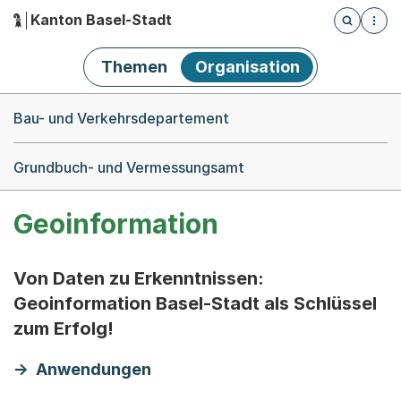
Kanton Basel-Stadt
Öffnet die
(Dieser Link führt zur Startseite)
Hauptnavigation
Themen
Organisation
Breadcrumb-Navigation
Bau- und Verkehrsdepartement
Grundbuch- und Vermessungsamt
Geoinformation
Von Daten zu Erkenntnissen:
Geoinformation Basel-Stadt als Schlüssel
zum Erfolg!
Anwendungen