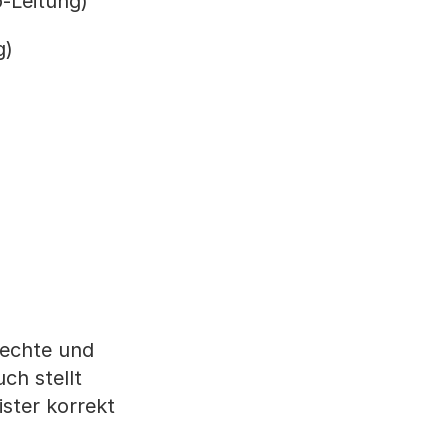
-Leitung)
g)
Rechte und
ch stellt
ster korrekt