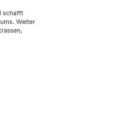
 schafft
tums. Weiter
trassen,