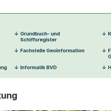
Grundbuch- und
K
Schiffsregister
Fachstelle Geoinformation
F
G
ung
Informatik BVD
H
tung