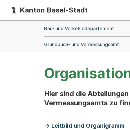
Kanton Basel-Stadt
Hauptnavigation
(Dieser Link führt zur Startseite)
Breadcrumb-Navigation
Bau- und Verkehrsdepartement
Grundbuch- und Vermessungsamt
Organisatio
Hier sind die Abteilung
Vermessungsamts zu fin
Leitbild und Organigramm