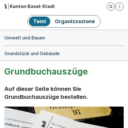
Kanton Basel-Stadt
Öffnet die
(Dieser Link führt zur Startseite)
Hauptnavigation
Temi
Organizzazione
Breadcrumb-Navigation
Umwelt und Bauen
Grundstück und Gebäude
Grundbuchauszüge
Auf dieser Seite können Sie
Grundbuchauszüge bestellen.