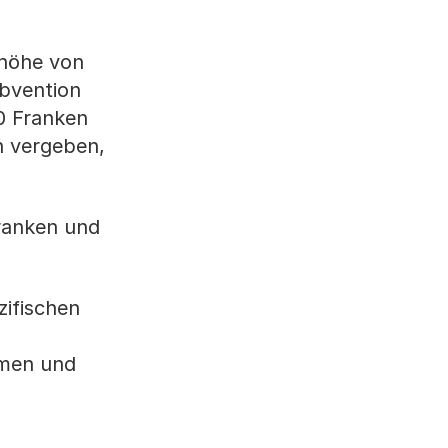
thöhe von
bvention
0 Franken
n vergeben,
Franken und
zifischen
mmen und