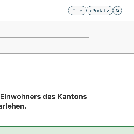
IT
ePortal
Externer Link, wird i
Öffnet di
 Einwohners des Kantons
arlehen.