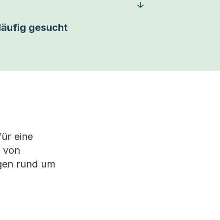
äufig gesucht
ür eine
t von
ragen rund um