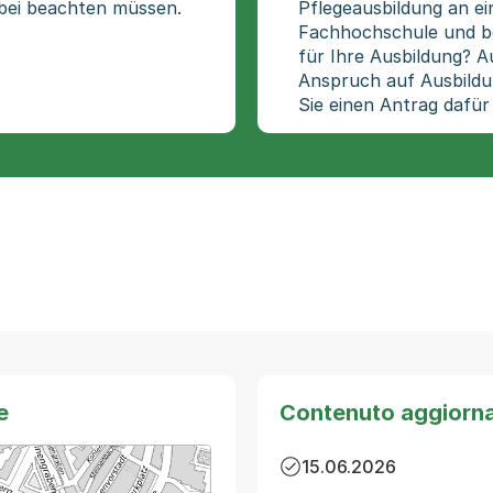
bei beachten müssen.
Pflegeausbildung an e
Fachhochschule und be
für Ihre Ausbildung? Au
Anspruch auf Ausbildu
Sie einen Antrag dafür 
e
Contenuto aggiorn
15.06.2026
arte von MapBS.
ner Link, wird in einem neuen Tab oder Fenster geöffnet