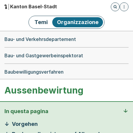
Kanton Basel-Stadt
Öffnet die
(Dieser Link führt zur Startseite)
Hauptnavigation
Temi
Organizzazione
Breadcrumb-Navigation
Bau- und Verkehrsdepartement
Bau- und Gastgewerbeinspektorat
Baubewilligungsverfahren
Aussenbewirtung
In questa pagina
Vorgehen