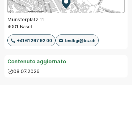
Zur Karte von MapBS.
Externer Link, wird in einem
Münsterplatz 11
4001 Basel
+41 61 267 92 00
bvdbgi@bs.ch
Contenuto aggiornato
08.07.2026