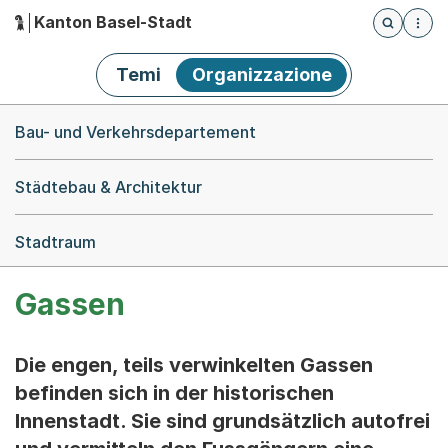
Kanton Basel-Stadt
Öffnet die
(Dieser Link führt zur Startseite)
Hauptnavigation
Temi
Organizzazione
Breadcrumb-Navigation
Bau- und Verkehrsdepartement
Städtebau & Architektur
Stadtraum
Gassen
Die engen, teils verwinkelten Gassen
befinden sich in der historischen
Innenstadt. Sie sind grundsätzlich autofrei