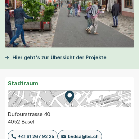
Hier geht's zur Übersicht der Projekte
Stadtraum
Zur Karte von MapBS.
Externer Link, wird in einem
Dufourstrasse 40
4052 Basel
+41 61 267 92 25
bvdsa@bs.ch