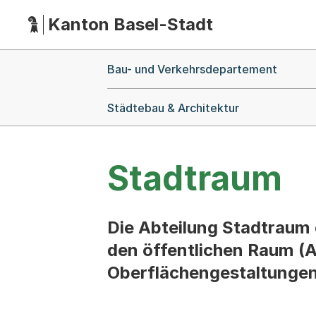
Kanton Basel-Stadt
Hauptnavigation
(Dieser Link führt zur Startseite)
Breadcrumb-Navigation
Bau- und Verkehrsdepartement
Städtebau & Architektur
Stadtraum
Die Abteilung Stadtraum 
den öffentlichen Raum (A
Oberflächengestaltungen