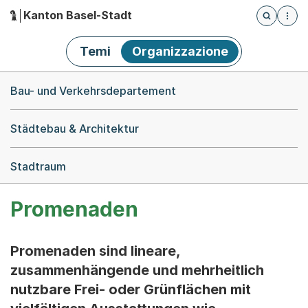
Kanton Basel-Stadt
Öffnet die
(Dieser Link führt zur Startseite)
Hauptnavigation
Temi
Organizzazione
Breadcrumb-Navigation
Bau- und Verkehrsdepartement
Städtebau & Architektur
Stadtraum
Promenaden
Promenaden sind lineare,
zusammenhängende und mehrheitlich
nutzbare Frei- oder Grünflächen mit