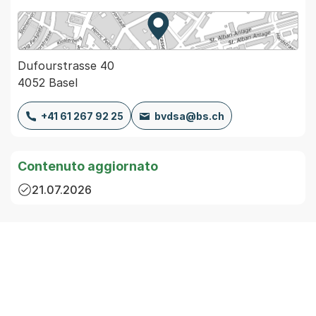
Zur Karte von MapBS.
Externer Link, wird in einem
Dufourstrasse 40
4052 Basel
+41 61 267 92 25
bvdsa@bs.ch
Contenuto aggiornato
21.07.2026