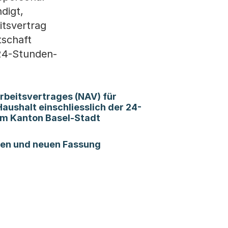
digt,
itsvertrag
tschaft
 24-Stunden-
rbeitsvertrages (NAV) für
ushalt einschliesslich der 24-
(Startet einen Download)
m Kanton Basel-Stadt
(Startet einen Download)
gen und neuen Fassung