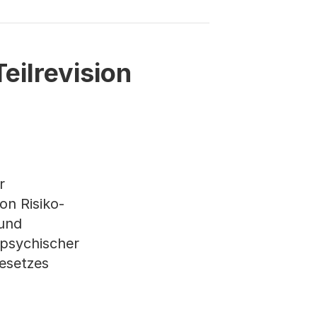
ilrevision
r
on Risiko-
 und
 psychischer
gesetzes