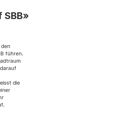
f SBB»
 den
B führen.
tadtraum
 darauf
isst die
iner
hr
f.