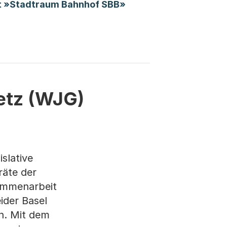
(Startet einen Downlo
t »Stadtraum Bahnhof SBB»
et einen Download)
etz (WJG)
slative
räte der
sammenarbeit
ider Basel
en. Mit dem