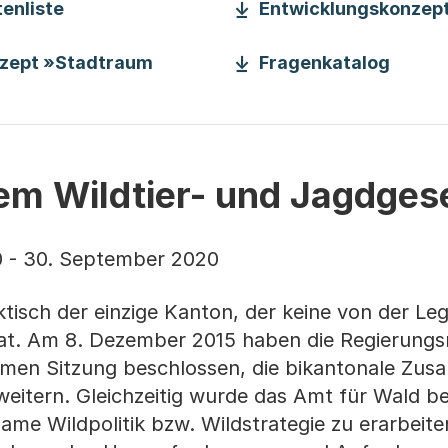
(Startet einen Download)
enliste
Entwicklungskonzep
(Start
nzept »Stadtraum
Fragenkatalog
Download)
nem Wildtier- und Jagdges
0 - 30. September 2020
tisch der einzige Kanton, der keine von der Legi
t. Am 8. Dezember 2015 haben die Regierungs
amen Sitzung beschlossen, die bikantonale Zu
eitern. Gleichzeitig wurde das Amt für Wald be
ame Wildpolitik bzw. Wildstrategie zu erarbeit