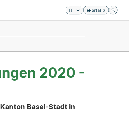
IT
ePortal
Externer Link, wird i
Öffnet di
ngen 2020 -
 Kanton Basel-Stadt in