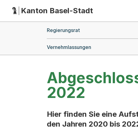
Kanton Basel-Stadt
Hauptnavigation
(Dieser Link führt zur Startseite)
Breadcrumb-Navigation
Regierungsrat
Vernehmlassungen
Abgeschlos
2022
Hier finden Sie eine Auf
den Jahren 2020 bis 2022