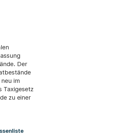
alen
Fassung
tände. Der
tatbestände
 neu im
 Taxigesetz
de zu einer
(Startet einen Download)
senliste