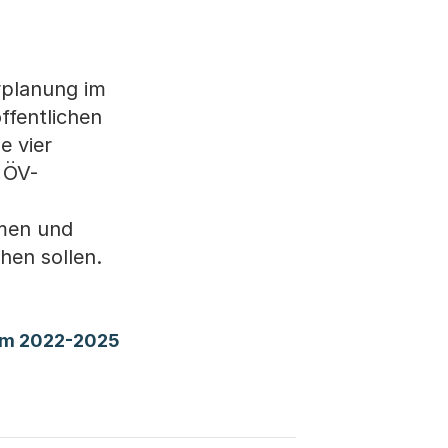
rplanung im
ffentlichen
e vier
 ÖV-
hmen und
hen sollen.
(Startet einen Download)
mm 2022-2025