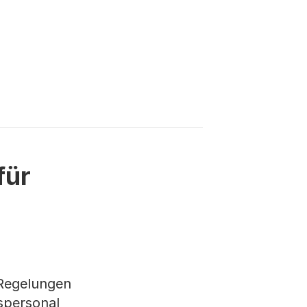
et einen Download)
artet einen Download)
für
 Regelungen
spersonal