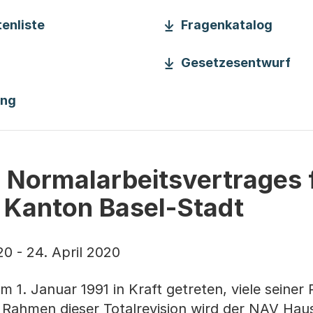
(Startet einen Download)
(Start
enliste
Fragenkatalog
inen Download)
(St
Gesetzesentwurf
(Startet einen Download)
ung
s Normalarbeitsvertrages 
 Kanton Basel-Stadt
0 - 24. April 2020
 1. Januar 1991 in Kraft getreten, viele seiner
m Rahmen dieser Totalrevision wird der NAV Hau