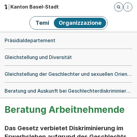
Kanton Basel-Stadt
Öffnet die
(Dieser Link führt zur Startseite)
Hauptnavigation
Temi
Organizzazione
Breadcrumb-Navigation
Präsidialdepartement
Gleichstellung und Diversität
Gleichstellung der Geschlechter und sexuellen Orientierungen
Beratung und Auskunft bei Geschlechterdiskriminierung
Beratung Arbeitnehmende
Das Gesetz verbietet Diskriminierung im
Erwerbsleben aufgrund des Geschlechts.