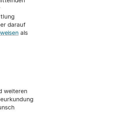
ittelnden
r
ttlung
er darauf
fweisen
als
d weiteren
 Beurkundung
Wunsch