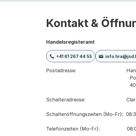
Kontakt & Öffnu
Handelsregisteramt
+41 61 267 44 55
info.hra@jsd.
Postadresse:                                
                                                       Postfach

                                                       4001 Basel

Schalteradresse:                          
Schalteröffnungszeiten (Mo-Fr):  08:30
Telefonzeiten (Mo-Fr):                  0