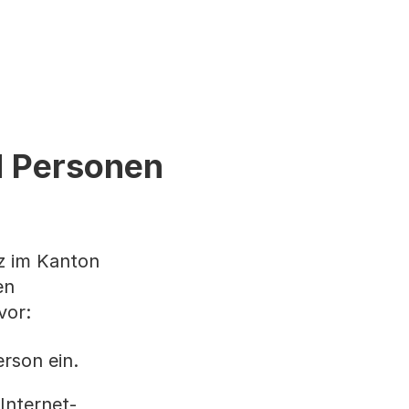
d Personen
tz im Kanton
en
vor:
rson ein.
 Internet-