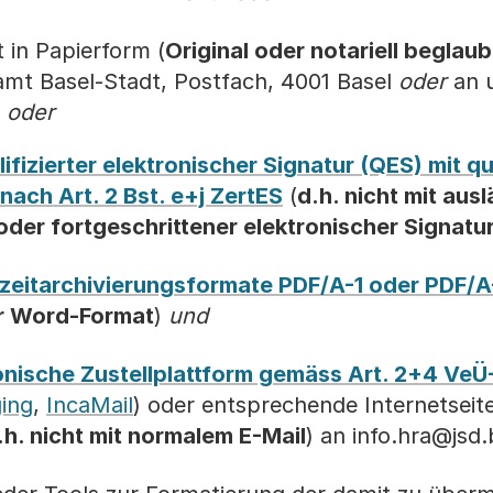
t in Papierform (
Original oder notariell beglau
amt Basel-Stadt, Postfach, 4001 Basel
oder
an 
oder
lifizierter elektronischer Signatur (QES) mit qu
nach Art. 2 Bst. e+j ZertES
(
d.h. nicht mit aus
oder fortgeschrittener elektronischer Signatur
zeitarchivierungsformate PDF/A-1 oder PDF/A
er Word-Format
)
und
onische Zustellplattform gemäss Art. 2+4 Ve
ing
,
IncaMail
) oder entsprechende Internetseit
.h. nicht mit normalem E-Mail
) an info.hra@jsd.