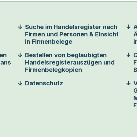
Suche im Handelsregister nach
A
Firmen und Personen & Einsicht
Ä
in Firmenbelege
i
en
Bestellen von beglaubigten
G
 ans
Handelsregisterauszügen und
F
Firmenbelegkopien
B
Datenschutz
V
G
M
F