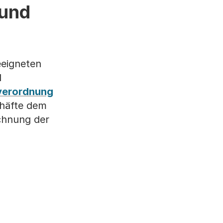
 und
eeigneten
l
verordnung
chäfte dem
chnung der