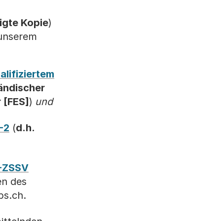
bigte Kopie
)
unserem
alifiziertem
ländischer
 [FES]
)
und
-2
(
d.h.
Ü-ZSSV
en des
bs.ch.