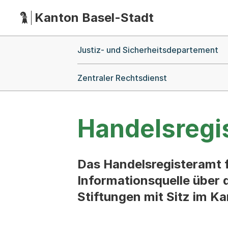
Kanton Basel-Stadt
Hauptnavigation
(Dieser Link führt zur Startseite)
Breadcrumb-Navigation
Justiz- und Sicherheitsdepartement
Zentraler Rechtsdienst
Handelsregi
Das Handelsregisteramt f
Informationsquelle über 
Stiftungen mit Sitz im K