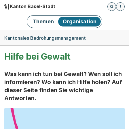
Kanton Basel-Stadt
Öffnet die
(Dieser Link führt zur Startseite)
Hauptnavigation
Themen
Organisation
Breadcrumb-Navigation
Kantonales Bedrohungsmanagement
Hilfe bei Gewalt
Was kann ich tun bei Gewalt? Wen soll ich
informieren? Wo kann ich Hilfe holen? Auf
dieser Seite finden Sie wichtige
Antworten.