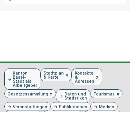
Fusszeile
Kanton
Stadtplan
Kontakte
Basel-
& Karte
&
Stadt als
Adressen
Arbeitgeber
Gesetzessammlung
Daten und
Tourismus
Statistiken
Veranstaltungen
Publikationen
Medien
Kantonsblatt
Bilddatenbank
Organigramm
Gebärdensprache