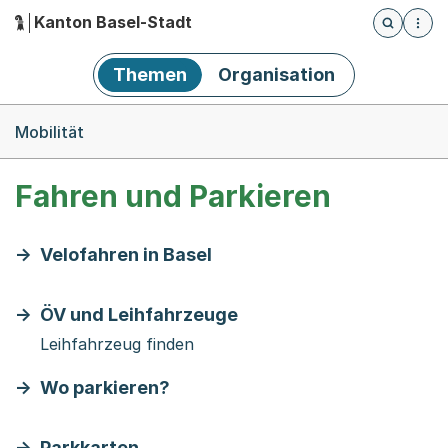
Kanton Basel-Stadt
Öffnet die
(Dieser Link führt zur Startseite)
Hauptnavigation
Themen
Organisation
Breadcrumb-Navigation
Mobilität
Fahren und Parkieren
Velofahren in Basel
ÖV und Leihfahrzeuge
Leihfahrzeug finden
Wo parkieren?
Parkkarten