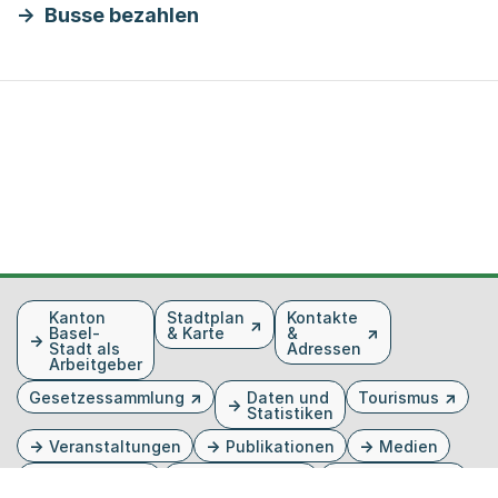
Busse bezahlen
Fusszeile
Kanton
Stadtplan
Kontakte
Basel-
& Karte
&
Stadt als
Adressen
Arbeitgeber
Gesetzessammlung
Daten und
Tourismus
Statistiken
Veranstaltungen
Publikationen
Medien
Kantonsblatt
Bilddatenbank
Organigramm