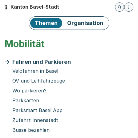
Kanton Basel-Stadt
Öffnet die
(Dieser Link führt zur Startseite)
Hauptnavigation
Themen
Organisation
Mobilität
Fahren und Parkieren
Velofahren in Basel
ÖV und Leihfahrzeuge
Wo parkieren?
Parkkarten
Parksmart Basel App
Zufahrt Innenstadt
Busse bezahlen