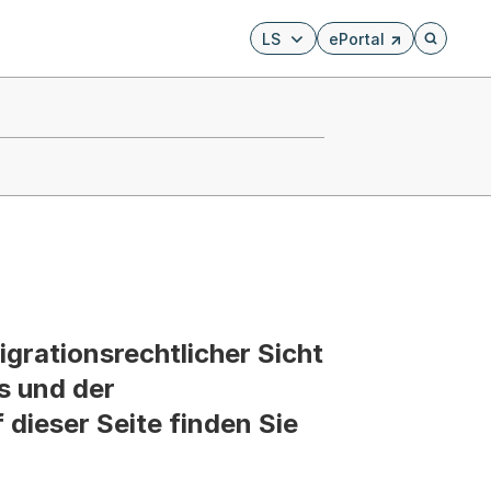
LS
ePortal
Externer Link, wird i
Öffnet di
igrationsrechtlicher Sicht
s und der
 dieser Seite finden Sie