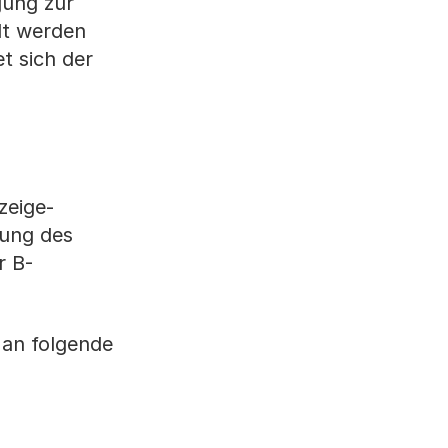
gung zur
lt werden
t sich der
zeige-
hung des
r B-
h an folgende