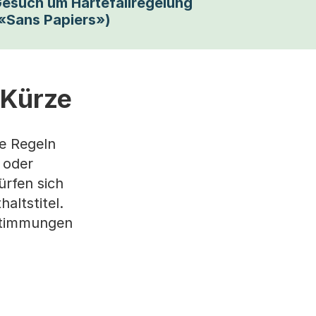
esuch um Härtefallregelung
«Sans Papiers»)
 Kürze
he Regeln
 oder
rfen sich
altstitel.
estimmungen