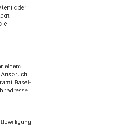
aten) oder
tadt
die
er einem
t, Anspruch
eramt Basel-
ohnadresse
 Bewilligung