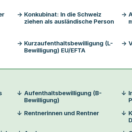
er
Konkubinat: In die Schweiz
A
ziehen als ausländische Person
m
Kurzaufenthaltsbewilligung (L-
V
Bewilligung) EU/EFTA
s
Aufenthaltsbewilligung (B-
I
Bewilligung)
P
Rentnerinnen und Rentner
K
D