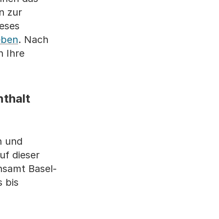
n zur
ieses
eben
. Nach
n Ihre
nthalt
n und
uf dieser
nsamt Basel-
 bis