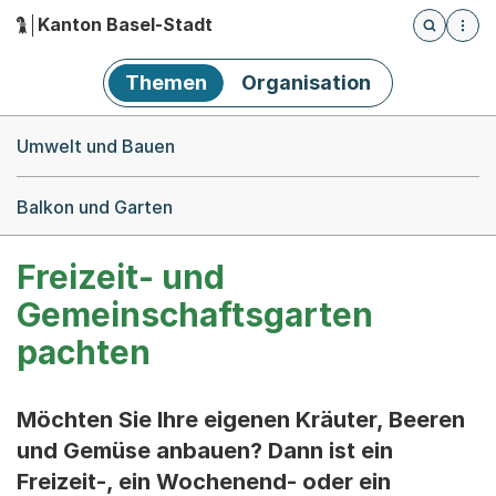
Kanton Basel-Stadt
Öffnet die
(Dieser Link führt zur Startseite)
Hauptnavigation
Themen
Organisation
Breadcrumb-Navigation
Umwelt und Bauen
Balkon und Garten
Freizeit- und
Gemeinschaftsgarten
pachten
Möchten Sie Ihre eigenen Kräuter, Beeren
und Gemüse anbauen? Dann ist ein
Freizeit-, ein Wochenend- oder ein