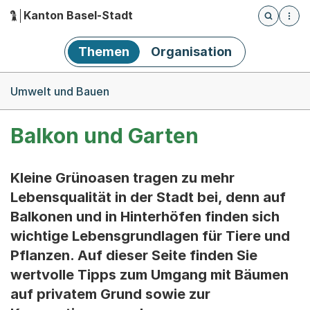
Kanton Basel-Stadt
Öffnet die
(Dieser Link führt zur Startseite)
Hauptnavigation
Themen
Organisation
Breadcrumb-Navigation
Umwelt und Bauen
Balkon und Garten
Kleine Grünoasen tragen zu mehr
Lebensqualität in der Stadt bei, denn auf
Balkonen und in Hinterhöfen finden sich
wichtige Lebensgrundlagen für Tiere und
Pflanzen. Auf dieser Seite finden Sie
wertvolle Tipps zum Umgang mit Bäumen
auf privatem Grund sowie zur