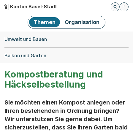
Kanton Basel-Stadt
Öffnet die
(Dieser Link führt zur Startseite)
Hauptnavigation
Themen
Organisation
Breadcrumb-Navigation
Umwelt und Bauen
Balkon und Garten
Kompostberatung und
Häckselbestellung
Sie möchten einen Kompost anlegen oder
Ihren bestehenden in Ordnung bringen?
Wir unterstützen Sie gerne dabei. Um
sicherzustellen, dass Sie Ihren Garten bald