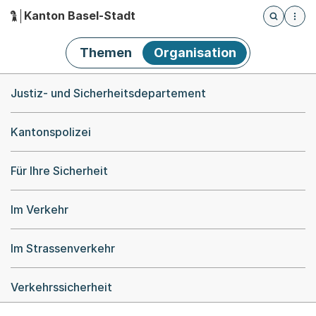
Kanton Basel-Stadt
Öffnet die
(Dieser Link führt zur Startseite)
Hauptnavigation
Themen
Organisation
Breadcrumb-Navigation
Justiz- und Sicherheitsdepartement
Kantonspolizei
Für Ihre Sicherheit
Im Verkehr
Im Strassenverkehr
Verkehrssicherheit