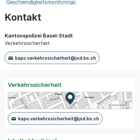
Geschwindigkeitsmonitorings
Kontakt
Kantonspolizei Basel-Stadt
Verkehrssicherheit
kapo.verkehrssicherheit@jsd.bs.ch
Verkehrssicherheit
Zur Karte von MapBS.
Externer Link, wird in einem
kapo.verkehrssicherheit@jsd.bs.ch