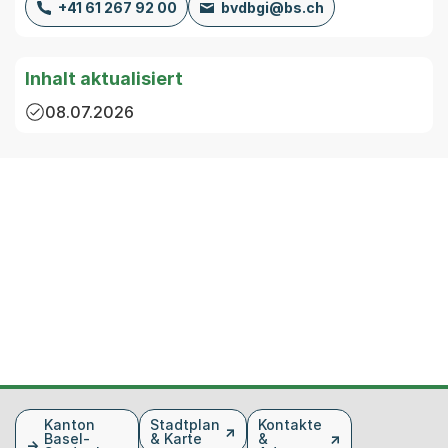
+41 61 267 92 00
bvdbgi@bs.ch
Inhalt aktualisiert
08.07.2026
Fusszeile
Kanton
Stadtplan
Kontakte
Basel-
& Karte
&