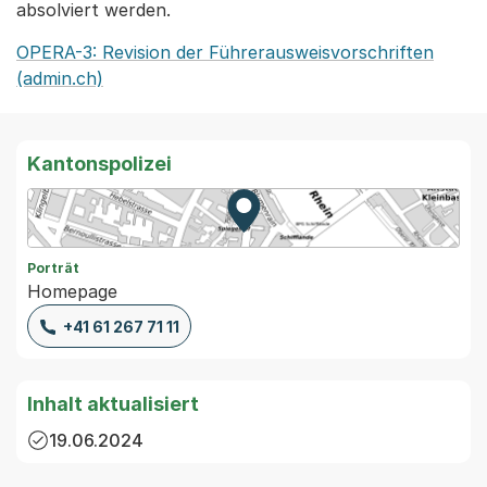
absolviert werden.
OPERA-3: Revision der Führerausweisvorschriften
(admin.ch)
Kantonspolizei
Zur Karte von MapBS.
Externer Link, wird in einem
Porträt
Homepage
+41 61 267 71 11
Inhalt aktualisiert
19.06.2024