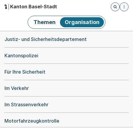
Kanton Basel-Stadt
Öffnet die
(Dieser Link führt zur Startseite)
Hauptnavigation
Themen
Organisation
Breadcrumb-Navigation
Justiz- und Sicherheitsdepartement
Kantonspolizei
Für Ihre Sicherheit
Im Verkehr
Im Strassenverkehr
Motorfahrzeugkontrolle