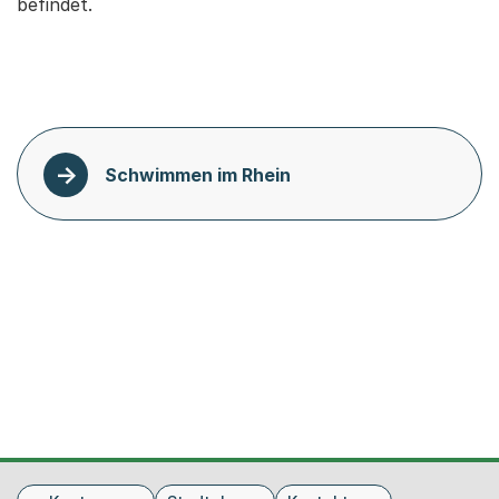
befindet.
Schwimmen im Rhein
Fusszeile