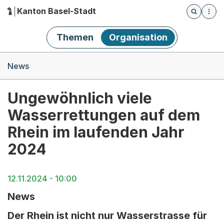
Kanton Basel-Stadt
Öffnet die
(Dieser Link führt zur Startseite)
Hauptnavigation
Themen
Organisation
Breadcrumb-Navigation
News
Ungewöhnlich viele
Wasserrettungen auf dem
Rhein im laufenden Jahr
2024
12.11.2024 - 10:00
News
Der Rhein ist nicht nur Wasserstrasse für