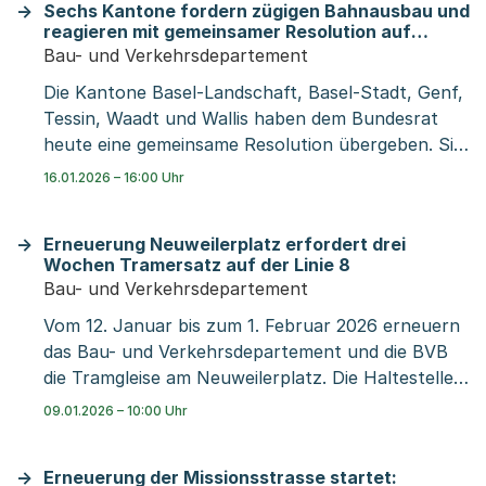
Sechs Kantone fordern zügigen Bahnausbau und
zukunftsfähige Verkehrspolitik. Die grosse
reagieren mit gemeinsamer Resolution auf
Resonanz unterstreicht die wachsende Bedeutung
zunehmende Engpässe
Bau- und Verkehrsdepartement
des Kongresses.
Die Kantone Basel-Landschaft, Basel-Stadt, Genf,
Tessin, Waadt und Wallis haben dem Bundesrat
heute eine gemeinsame Resolution übergeben. Sie
machen deutlich, wie wichtig der Bahnausbau für
16.01.2026 – 16:00 Uhr
den Pendlerverkehr, die Versorgung und die
internationale Anbindung der Schweiz ist – und wie
Erneuerung Neuweilerplatz erfordert drei
stark die Belastung des Schienennetzes in ihren
Wochen Tramersatz auf der Linie 8
Regionen weiter zunimmt. Sie fordern deshalb
Bau- und Verkehrsdepartement
gezielte Investitionen in Angebot und
Vom 12. Januar bis zum 1. Februar 2026 erneuern
Infrastruktur, bevor es zu spät ist.
das Bau- und Verkehrsdepartement und die BVB
die Tramgleise am Neuweilerplatz. Die Haltestelle
«Neubad» wird so umgebaut, dass Fahrgäste
09.01.2026 – 10:00 Uhr
stufenlos ein- und aussteigen können. Auf der
Tramlinie 8 verkehren zwischen Schützenhaus
Erneuerung der Missionsstrasse startet:
und Neuweilerstrasse Ersatzbusse. In der Nacht