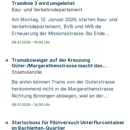
Tramlinie 3 wird umgeleitet
vom 12. auf den 13. Januar 2026 sperrt der
Bau- und Verkehrsdepartement
Kanton den Neuweilerplatz für den gesamten
Am Montag, 12. Januar 2026, starten Bau- und
Strassenverkehr. Ab dem 13. Januar können Auto-
Verkehrsdepartement, BVB und IWB die
und Velofahrende stadtauswärts Richtung
Erneuerung der Missionsstrasse. Bis Ende
Allschwil fahren. Die Zufahrt aus Binningen sowie
September 2026 wird die Tramlinie 3 ab
aus der Holeestrasse bleibt gesperrt.
08.01.2026 – 10:00 Uhr
Aeschenplatz via Spalenring zum Burgfelderplatz
in Etappen umgeleitet. Der Ersatzbus EV 3
Tramabzweiger auf der Kreuzung
erschliesst das Quartier. In Richtung Spalentor ist
Güter-/Margarethenstrasse macht das
die Missionsstrasse für den Strassenverkehr
Tramnetz flexibler und sichert das Tramangebot
Staatskanzlei
gesperrt. Die Arbeiten verbessern den
im Gundeli
Bis anhin können Trams von der Güterstrasse
Verkehrsfluss, bringen mehr Verkehrssicherheit
herkommend nicht in die Margarethenstrasse
und sorgen für mehr Stadtgrün.
Richtung Binningen abbiegen, weil an der
Kreuzung Güterstrasse/Margarethenstrasse eine
06.01.2026 – 14:00 Uhr
entsprechende Gleisverbindung fehlt. Das führte
während der Sperrung der Margarethenbrücke
Startschuss für Pilotversuch Unterflurcontainer
2023 dazu, dass das Gundeli und auch Fahrgäste
im Bachletten-Quartier