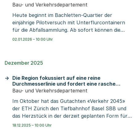
aus Binningen über Monate auf einen Teil ihrer
Bau- und Verkehrsdepartement
Tramverbindungen verzichten mussten. Um diese
Heute beginnt im Bachletten-Quartier der
Lücke im Netz zu schliessen, möchte der
einjährige Pilotversuch mit Unterflurcontainern
Regierungsrat den Tramabzweiger
für die Abfallsammlung. Ab sofort können die
Güter-/Margarethenstrasse realisieren. Hierfür
Quartierbewohnerinnen und -bewohner ihre
beantragt er dem Grossen Rat Ausgaben von rund
02.01.2026 – 10:00 Uhr
Abfälle täglich und getrennt in
2,8 Millionen Franken.
verschiedenfarbigen Abfallsäcken entsorgen:
Rüst- und Speiseabfälle, Kunststoffe und
Dezember 2025
Getränkekartons sowie den übrigen
Haushaltsabfall. Im Quartier stehen an 19
Die Region fokussiert auf eine reine
Standorten Unterflurcontainer zur Verfügung.
Durchmesserlinie und fordert eine rasche
Umsetzung
Bau- und Verkehrsdepartement
Im Oktober hat das Gutachten «Verkehr 2045»
der ETH Zürich den Tiefbahnhof Basel SBB und
das Herzstück in der derzeit geplanten Form für
den Zeitraum 2025 – 2045 depriorisiert. Für die
18.12.2025 – 10:00 Uhr
Region Basel ist es aber essenziell, den