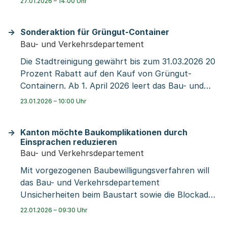
27.01.2026 – 14:00 Uhr
bedeutet dies, dass sie keine ausgedruckten
dass bis in rund 25 Jahren eine trinationale S-
Unterlagen mehr einreichen müssen. Sobald sich
Bahn entsteht, welche die grössten
Sonderaktion für Grüngut-Container
alles eingespielt hat, werden die Verfahren
Verkehrsengpässe beseitigt und die drei Länder
Bau- und Verkehrsdepartement
effizienter, da sämtliche Stellen, die ein Begehren
grenzüberschreitend funktional miteinander
prüfen müssen, zeitgleich auf die Unterlagen
verbindet.
Die Stadtreinigung gewährt bis zum 31.03.2026 20
zugreifen und diese bearbeiten können. Aktuell
Prozent Rabatt auf den Kauf von Grüngut-
bleibt auch die physische Baueingabe möglich.
Containern. Ab 1. April 2026 leert das Bau- und
Verkehrsdepartement nur noch kleine Behälter
23.01.2026 – 10:00 Uhr
für Grüngut oder Grüngut-Container. Um die
Gesundheit der Laderinnen und Lader der
Kanton möchte Baukomplikationen durch
Stadtreinigung zu schützen, dürfen Laubsäcke
Einsprachen reduzieren
und Tragtaschen usw. höchstens 60 Liter Grüngut
Bau- und Verkehrsdepartement
fassen. Grössere Mengen Grüngut können in
Mit vorgezogenen Baubewilligungsverfahren will
Rollcontainern mit Datenchip bereitstehen.
das Bau- und Verkehrsdepartement
Unsicherheiten beim Baustart sowie die Blockade
laufender Projekte reduzieren. Das Bau- und
22.01.2026 – 09:30 Uhr
Verkehrsdepartement, BVB und IWB beginnen