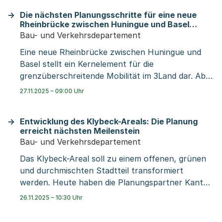
und stärkt damit den öffentlichen Verkehr in der
Die nächsten Planungsschritte für eine neue
Region, was wiederum einen Beitrag zu den Basler
Rheinbrücke zwischen Huningue und Basel
Klimaschutzzielen leistet. Falls FAIRTIQ das
beginnen
Bau- und Verkehrsdepartement
Angebot auf elsässische Gebiete ausweiten kann,
Eine neue Rheinbrücke zwischen Huningue und
soll die Firma zusätzlich bis zu 40'000 Franken
Basel stellt ein Kernelement für die
erhalten.
grenzüberschreitende Mobilität im 3Land dar. Ab
2026 wird die technische, juristische und finanzielle
27.11.2025 – 09:00 Uhr
Machbarkeit vertieft geprüft, um anschliessend
über die weitere Planung entscheiden zu können.
Entwicklung des Klybeck-Areals: Die Planung
Die Untersuchungen laufen rund drei Jahre und
erreicht nächsten Meilenstein
werden mit Unterstützung europäischer
Bau- und Verkehrsdepartement
Fördermittel (Interreg) und der schweizerischen
Das Klybeck-Areal soll zu einem offenen, grünen
Neuen Regionalpolitik durchgeführt.
und durchmischten Stadtteil transformiert
werden. Heute haben die Planungspartner Kanton
Basel-Stadt, Swiss Life und Rhystadt das
26.11.2025 – 10:30 Uhr
Richtprojekt klybeckplus vorgestellt. Neben
Wohnraum für 8’500 Menschen – ein Drittel