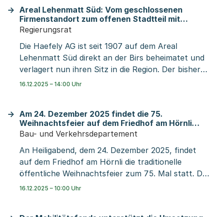
Bahnausbau rasch zu ermöglichen, denn sonst
Areal Lehenmatt Süd: Vom geschlossenen
wird Basel zum Flaschenhals im nationalen und
Firmenstandort zum offenen Stadtteil mit
internationalen Verkehr. Im Austausch mit dem
begrünten Freiräumen, Wohn- und
Regierungsrat
Gutachter, Prof. Ulrich Weidmann, bestätigte sich
Arbeitsnutzungen
Die Haefely AG ist seit 1907 auf dem Areal
die Sicht der Region: Einerseits ist eine neue
Lehenmatt Süd direkt an der Birs beheimatet und
Verbindung zwischen dem Bahnhof Basel SBB und
verlagert nun ihren Sitz in die Region. Der bisher
dem Badischen Bahnhof zwingend für einen
geschlossene Firmenstandort soll nach dem
grundlegenden Ausbau des trinationalen S-Bahn-
16.12.2025 – 14:00 Uhr
Wegzug in einen offenen Stadtteil mit Wohn- und
Systems. Und anderseits besteht
Arbeitsnutzungen sowie begrünten Freiräumen
Reduktionspotential bei weiteren Ausbauten im
Am 24. Dezember 2025 findet die 75.
transformiert werden. Der Regierungsrat hat den
Knoten Basel. Die Region fokussiert deshalb auf
Weihnachtsfeier auf dem Friedhof am Hörnli
entsprechenden Bebauungsplan verabschiedet.
eine reine Durchmesserlinie zwischen den grossen
statt
Bau- und Verkehrsdepartement
Das Geschäft geht nun an den Grossen Rat.
Basler Bahnhöfen – eine kurze Neubaustrecke mit
An Heiligabend, dem 24. Dezember 2025, findet
grosser Wirkung. Dieses Vorhaben ist in einem
auf dem Friedhof am Hörnli die traditionelle
überschaubaren Zeitrahmen umsetzbar und im
öffentliche Weihnachtsfeier zum 75. Mal statt. Die
gegebenen Gesamtrahmen finanzierbar. Im
Zeremonie beginnt um 17 Uhr auf dem
Gegenzug fordert die Region nun mit Nachdruck
16.12.2025 – 10:00 Uhr
Kapellenplatz unter freiem Himmel. Musikalisch
einen raschen Beginn der Umsetzung und die
begleitet wird sie von der Ad-hoc-Musik der Basler
Aufnahme einer ersten Etappe in die kommende