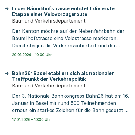
dieses Jahr grössere Bauarbeiten am Marktplatz
In der Bäumlihofstrasse entsteht die erste
und an der Klybeckstrasse. Im Sommer fahren
Etappe einer Velovorzugsroute
während rund zehn Wochen keine Trams zwischen
Bau- und Verkehrsdepartement
Barfüsserplatz und Schifflände. Auf den
Der Kanton möchte auf der Nebenfahrbahn der
Tramlinien 8 und 17 verkehren im Herbst während
Bäumlihofstrasse eine Velostrasse markieren.
sieben Wochen Ersatzbusse.
Damit steigen die Verkehrssicherheit und der
Komfort für Velofahrende. Um genügend Platz für
20.01.2026 – 10:00 Uhr
die Velostrasse zu schaffen, müssen die
Parkplätze entfallen. Die neue Velostrasse
Bahn26: Basel etabliert sich als nationaler
schliesst eine wichtige Lücke auf der viel
Treffpunkt der Verkehrspolitik
befahrenen Veloroute zwischen Riehen und dem
Bau- und Verkehrsdepartement
Wettsteinplatz. Künftig entspricht die
Der 3. Nationale Bahnkongress Bahn26 hat am 16.
Bäumlihofstrasse den Anforderungen einer
Januar in Basel mit rund 500 Teilnehmenden
Velovorzugsroute. Der Kanton realisiert damit
erneut ein starkes Zeichen für die Bahn gesetzt.
einen ersten wichtigen Schritt hin zum Ziel des
Unter der Leitfrage „Wohin fährt die Schweiz?“
angenommenen Gegenvorschlags zur Initiative für
17.01.2026 – 10:00 Uhr
diskutierten zentrale Akteurinnen und Akteure die
sichere Velorouten.
entscheidenden Weichenstellungen für eine