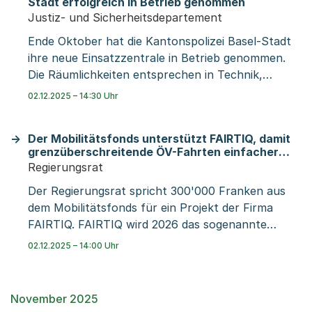
Stadt erfolgreich in Betrieb genommen
werden. Die häufigsten Gründe, die zu einer
Justiz- und Sicherheitsdepartement
Entscheidung für einen Ersatz führen, sind
Ende Oktober hat die Kantonspolizei Basel-Stadt
ungenügende Stabilität, Baumkronenteile, die
ihre neue Einsatzzentrale in Betrieb genommen.
abzubrechen drohen oder fehlendes
Die Räumlichkeiten entsprechen in Technik,
Entwicklungspotenzial. Davon sind 200 geschützte
Sicherheit und Arbeitsergonomie dem neuesten
Bäume betroffen, die ab heute, 3. Dezember 2025
02.12.2025 – 14:30 Uhr
Stand und setzen die Zwei-Zentralen-Strategie
im Kantonsblatt öffentlich publiziert werden. Die
des Justiz- und Sicherheitsdepartements
Ersatzpflanzungen mit jungen, gesunden und
Der Mobilitätsfonds unterstützt FAIRTIQ, damit
konsequent um.
zukunftsfähigen Bäumen erfolgen im Herbst 2026.
grenzüberschreitende ÖV-Fahrten einfacher
werden
Regierungsrat
Der Regierungsrat spricht 300'000 Franken aus
dem Mobilitätsfonds für ein Projekt der Firma
FAIRTIQ. FAIRTIQ wird 2026 das sogenannte
Check-in-Check-out-Ticketing im
02.12.2025 – 14:00 Uhr
grenzüberschreitenden öffentlichen Verkehr
zwischen der Schweiz und Deutschland einführen.
Das neue Angebot vereinfacht
November 2025
grenzüberschreitende Fahrten für die Fahrgäste