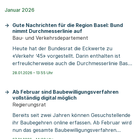
Das Tiefbauamt stellt in der Innenstadt 40
Januar 2026
zusätzliche WC-Kabinen und Pissoirs auf. Es
entstopft die Kanalisation präventiv. Rund 280
Gute Nachrichten für die Region Basel: Bund
Mitarbeitende reinigen während und nach der
nimmt Durchmesserlinie auf
Fasnacht die Innenstadt.
Bau- und Verkehrsdepartement
Heute hat der Bundesrat die Eckwerte zu
«Verkehr ‘45» vorgestellt. Darin enthalten ist
erfreulicherweise auch die Durchmesserlinie Basel.
Der Bundesrat anerkennt damit den Ausbaubedarf
28.01.2026 – 13:55 Uhr
der Region und die Notwendigkeit einer direkten
unterirdischen Verbindung zwischen den
Ab Februar sind Baubewilligungsverfahren
Bahnhöfen. Das zeigt, dass die Region mit der
vollständig digital möglich
Fokussierung auf dem richtigen Weg ist. Der Bund
Regierungsrat
möchte in den nächsten Jahren rund 2,5
Bereits seit zwei Jahren können Gesuchstellende
Milliarden für den Bahnausbau in der Region Basel
ihr Baubegehren online erfassen. Ab Februar wird
zur Verfügung stellen. Damit können die
nun das gesamte Baubewilligungsverfahren
Planungen nun zügig weitergehen und erste
papierlos abgewickelt. Für die Gesuchstellenden
Realisierungsschritte folgen. Ziel der Region ist es,