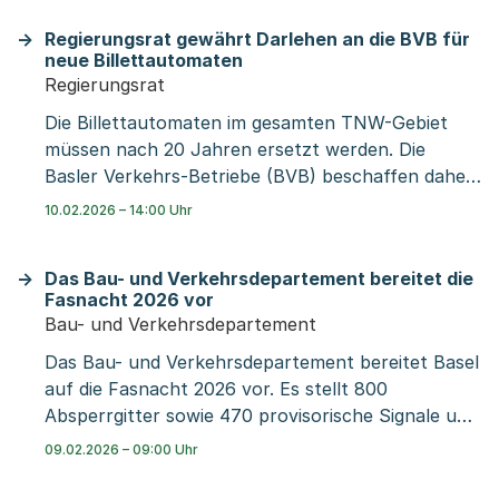
S-Bahn-Haltestelle Basel Neuallschwil entstehen.
Regierungsrat gewährt Darlehen an die BVB für
Die Realisierung einer S-Bahn-Haltestelle im
neue Billettautomaten
bestehenden Siedlungsgebiet bedingt eine
Regierungsrat
abgestimmte Planung von Siedlung und
Die Billettautomaten im gesamten TNW-Gebiet
Bahninfrastruktur. Das Entwicklungskonzept zeigt
müssen nach 20 Jahren ersetzt werden. Die
einerseits auf, wie die Haltestelle bis zum
Basler Verkehrs-Betriebe (BVB) beschaffen daher
Zeitpunkt der Inbetriebnahme optimal in den
für ihre Bus- und Tram-Haltestellen 363 neue
Stadtraum sowie in das städtische ÖV-Netz
10.02.2026 – 14:00 Uhr
Automaten, die voraussichtlich Ende 2027 in
integriert werden kann. Andererseits wird das
Betrieb gehen. Die neuen Automaten
durch die S-Bahn-Haltestelle entstehende
Das Bau- und Verkehrsdepartement bereitet die
funktionieren bargeldlos. Wer weiterhin mit
längerfristige Entwicklungspotenzial im Umfeld der
Fasnacht 2026 vor
Bargeld bezahlen möchte, kann dies künftig über
Haltestelle aufgezeigt. Die Vernehmlassung dauert
Bau- und Verkehrsdepartement
eine neue öV-Prepaid-Bezahlkarte tun. Für den
bis zum 12. Mai 2026.
Das Bau- und Verkehrsdepartement bereitet Basel
Kauf der neuen Billettautomaten hat der
auf die Fasnacht 2026 vor. Es stellt 800
Regierungsrat ein Darlehen an die BVB in Höhe
Absperrgitter sowie 470 provisorische Signale und
von rund acht Millionen Franken bewilligt.
Wegweiser auf. Private und öffentliche Baustellen
09.02.2026 – 09:00 Uhr
wie jene in der Bäumleingasse oder der Rheingasse
räumt oder sichert es bis vor dem Morgestraich.