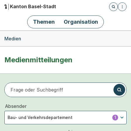
Kanton Basel-Stadt
Öffnet die
(Dieser Link führt zur Startseite)
Hauptnavigation
Themen
Organisation
Breadcrumb-Navigation
Medien
Medienmitteilungen
Frage oder Suchbegriff
Suchen
Absender
Bau- und Verkehrsdepartement
1