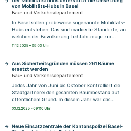
Der Mobilitätsfonds unterstützt die Umsetzung
Musikvereine unter der Leitung von Sergei
Botschaft des Bundes zum Bahnausbau.
von Mobilitäts-Hubs in Basel
Yemelyanenkow. Pfarrer Lukas Wenk, Alters- und
Bau- und Verkehrsdepartement
Pflegeheim-Seelsorger, wird eine festliche
In Basel sollen probeweise sogenannte Mobilitäts-
Ansprache halten. Die Bevölkerung ist herzlich
Hubs entstehen. Das sind markierte Standorte, an
eingeladen, am feierlichen Anlass teilzunehmen.
welchen der Bevölkerung Leihfahrzeuge zur
Verfügung stehen. Der Mobilitätsfonds beteiligt
11.12.2025 – 09:00 Uhr
sich mit einem Beitrag in Höhe von 200'000
Franken an der Umsetzung und am Betrieb
Aus Sicherheitsgründen müssen 261 Bäume
solcher Hubs. Damit leistet der Kanton einen
ersetzt werden
weiteren Beitrag zugunsten einer
Bau- und Verkehrsdepartement
flächeneffizienten, emissionsarmen sowie klima-
Jedes Jahr von Juni bis Oktober kontrolliert die
und ressourcenschonenden Mobilität.
Stadtgärtnerei den gesamten Baumbestand auf
öffentlichem Grund. In diesem Jahr war das
Wetter im Sommer von häufigen Regenfällen
03.12.2025 – 09:00 Uhr
geprägt, was der Natur und besonders den
Stadtbäumen in Basel zugutekam. Trotzdem
Neue Einsatzzentrale der Kantonspolizei Basel-
müssen 261 Bäume im öffentlichen Raum ersetzt