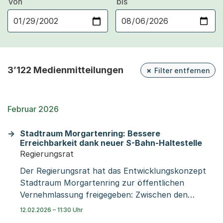
von
bis
3’122 Medienmitteilungen
Filter entfernen
Februar 2026
Stadtraum Morgartenring: Bessere
Erreichbarkeit dank neuer S-Bahn-Haltestelle
Regierungsrat
Der Regierungsrat hat das Entwicklungskonzept
Stadtraum Morgartenring zur öffentlichen
Vernehmlassung freigegeben: Zwischen den
Bahnhöfen Basel SBB und St. Johann soll, auf
12.02.2026 – 11:30 Uhr
Höhe der Tramhaltestelle Morgartenring, die neue