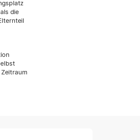
ngsplatz
als die
ternteil
tion
elbst
n Zeitraum