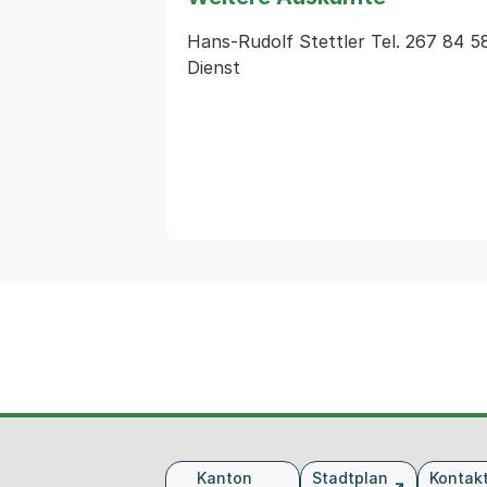
Hans-Rudolf Stettler Tel. 267 84 5
Fusszeile
Kanton
Stadtplan
Kontak