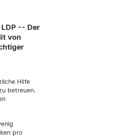
 LDP -- Der
it von
chtiger
iche Hilfe
 zu betreuen.
en
wenig
nken pro