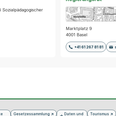
8 Sozialpädagogischer 
Marktplatz 9
4001 Basel
+41 61 267 81 81
te
Gesetzessammlung
Daten und
Tourismus