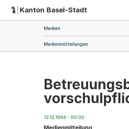
Kanton Basel-Stadt
Hauptnavigation
(Dieser Link führt zur Startseite)
Breadcrumb-Navigation
Medien
Medienmitteilungen
Betreuungsb
vorschulpfli
13.12.1994 - 00:00
Medienmitteilung