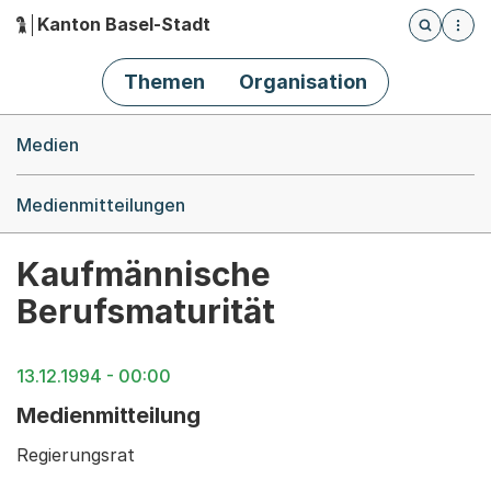
Kanton Basel-Stadt
Öffnet die
(Dieser Link führt zur Startseite)
Hauptnavigation
Themen
Organisation
Breadcrumb-Navigation
Medien
Medienmitteilungen
Kaufmännische
Berufsmaturität
13.12.1994 - 00:00
Medienmitteilung
Regierungsrat