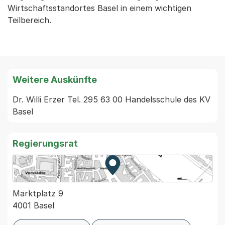
Wirtschaftsstandortes Basel in einem wichtigen
Teilbereich.
Weitere Auskünfte
Dr. Willi Erzer Tel. 295 63 00 Handelsschule des KV 
Regierungsrat
Zur Karte von MapBS.
Externer Link, wird in einem
Marktplatz 9
4001 Basel