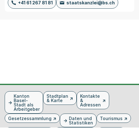
+41 61 267 81 81
staatskanzlei@bs.ch
Fusszeile
Kanton
Stadtplan
Kontakte
Basel-
& Karte
&
Stadt als
Adressen
Arbeitgeber
Gesetzessammlung
Daten und
Tourismus
Statistiken
Veranstaltungen
Publikationen
Medien