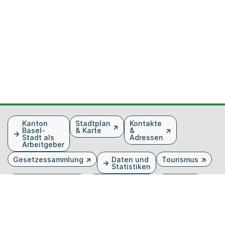
Fusszeile
Kanton
Stadtplan
Kontakte
Basel-
& Karte
&
Stadt als
Adressen
Arbeitgeber
Gesetzessammlung
Daten und
Tourismus
Statistiken
Veranstaltungen
Publikationen
Medien
Kantonsblatt
Bilddatenbank
Organigramm
Gebärdensprache