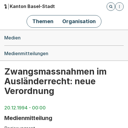
Kanton Basel-Stadt
Öffnet die
(Dieser Link führt zur Startseite)
Hauptnavigation
Themen
Organisation
Breadcrumb-Navigation
Medien
Medienmitteilungen
Zwangsmassnahmen im
Ausländerrecht: neue
Verordnung
20.12.1994 - 00:00
Medienmitteilung