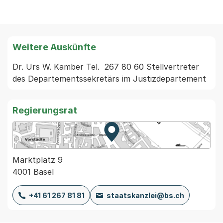
Weitere Auskünfte
Dr. Urs W. Kamber Tel.  267 80 60 Stellvertreter 
Regierungsrat
Zur Karte von MapBS.
Externer Link, wird in einem
Marktplatz 9
4001 Basel
+41 61 267 81 81
staatskanzlei@bs.ch