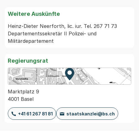
Weitere Auskünfte
Heinz-Dieter Neerforth, lic. iur. Tel. 267 71 73 
Departementssekretär II Polizei- und 
Regierungsrat
Zur Karte von MapBS.
Externer Link, wird in einem
Marktplatz 9
4001 Basel
+41 61 267 81 81
staatskanzlei@bs.ch