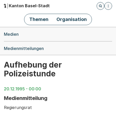
Kanton Basel-Stadt
Öffnet die
(Dieser Link führt zur Startseite)
Hauptnavigation
Themen
Organisation
Breadcrumb-Navigation
Medien
Medienmitteilungen
Aufhebung der
Polizeistunde
20.12.1995 - 00:00
Medienmitteilung
Regierungsrat