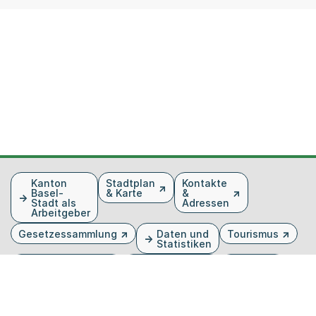
Fusszeile
Kanton
Stadtplan
Kontakte
Basel-
& Karte
&
Stadt als
Adressen
Arbeitgeber
Gesetzessammlung
Daten und
Tourismus
Statistiken
Veranstaltungen
Publikationen
Medien
Kantonsblatt
Bilddatenbank
Organigramm
Gebärdensprache