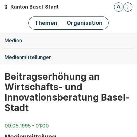
Kanton Basel-Stadt
Öffnet die
(Dieser Link führt zur Startseite)
Hauptnavigation
Themen
Organisation
Breadcrumb-Navigation
Medien
Medienmitteilungen
Beitragserhöhung an
Wirtschafts- und
Innovationsberatung Basel-
Stadt
09.05.1995 - 01:00
Medienmitteilung