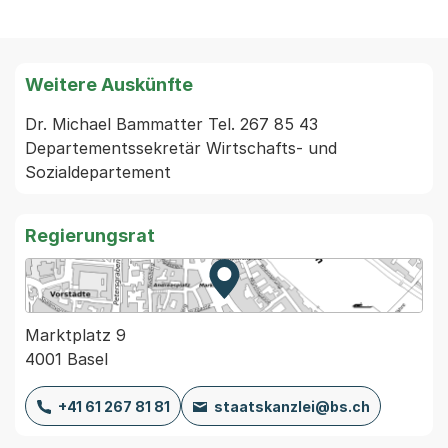
Weitere Auskünfte
Dr. Michael Bammatter Tel. 267 85 43 
Departementssekretär Wirtschafts- und 
Regierungsrat
Zur Karte von MapBS.
Externer Link, wird in einem
Marktplatz 9
4001 Basel
+41 61 267 81 81
staatskanzlei@bs.ch