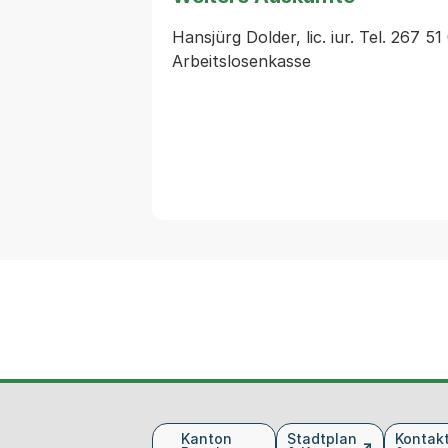
Hansjürg Dolder, lic. iur. Tel. 267 51
Fusszeile
Kanton
Stadtplan
Kontak