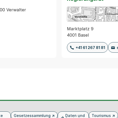
 00 Verwalter 
Marktplatz 9
4001 Basel
+41 61 267 81 81
te
Gesetzessammlung
Daten und
Tourismus