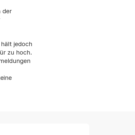
n der
r
hält jedoch
ür zu hoch.
llmeldungen
eine