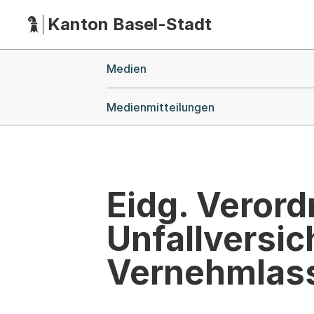
Kanton Basel-Stadt
Hauptnavigation
(Dieser Link führt zur Startseite)
Breadcrumb-Navigation
Medien
Medienmitteilungen
Eidg. Verord
Unfallversic
Vernehmlas