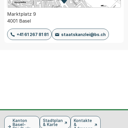
Zur Karte von MapBS.
Externer Link, wird in einem
Marktplatz 9
4001 Basel
+41 61 267 81 81
staatskanzlei@bs.ch
Fusszeile
Kanton
Stadtplan
Kontakte
Basel-
& Karte
&