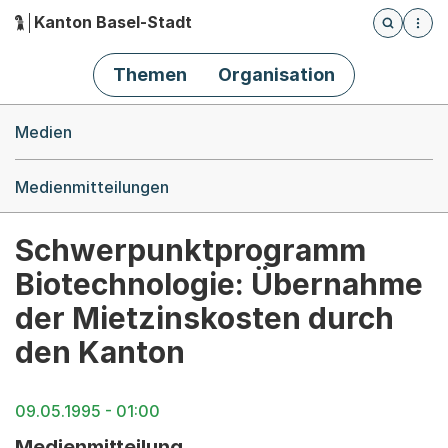
Kanton Basel-Stadt
Öffnet die
(Dieser Link führt zur Startseite)
Hauptnavigation
Themen
Organisation
Breadcrumb-Navigation
Medien
Medienmitteilungen
Schwerpunktprogramm
Biotechnologie: Übernahme
der Mietzinskosten durch
den Kanton
09.05.1995 - 01:00
Medienmitteilung