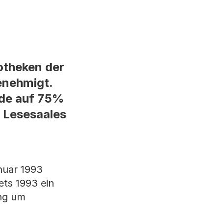
otheken der
enehmigt.
rde auf 75%
s Lesesaales
nuar 1993
ets 1993 ein
ung um