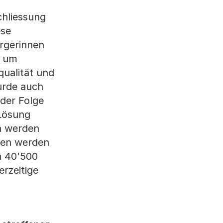
chliessung
ese
rgerinnen
g um
qualität und
wurde auch
 der Folge
Lösung
n werden
nken werden
n 40'500
erzeitige