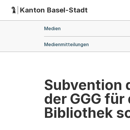
Kanton Basel-Stadt
Hauptnavigation
(Dieser Link führt zur Startseite)
Breadcrumb-Navigation
Medien
Medienmitteilungen
Subvention 
der GGG für 
Bibliothek so