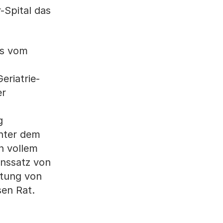
-Spital das
gs vom
eriatrie-
er
g
Unter dem
n vollem
onssatz von
stung von
sen Rat.