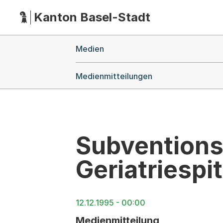
Kanton Basel-Stadt
Hauptnavigation
(Dieser Link führt zur Startseite)
Breadcrumb-Navigation
Medien
Medienmitteilungen
Subventions
Geriatriespi
12.12.1995 - 00:00
Medienmitteilung