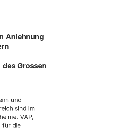
 In Anlehnung
ern
n des Grossen
heim und
reich sind im
heime, VAP,
 für die