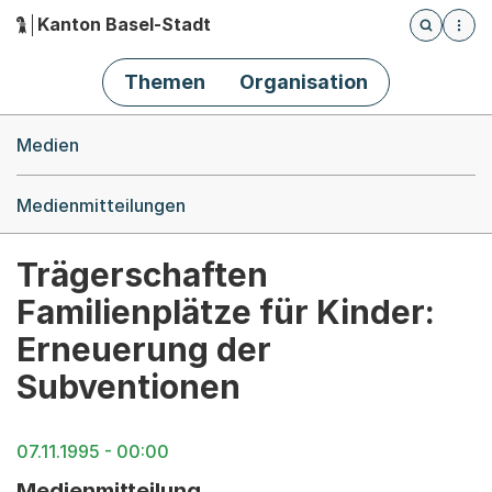
Kanton Basel-Stadt
Öffnet die
(Dieser Link führt zur Startseite)
Hauptnavigation
Themen
Organisation
Breadcrumb-Navigation
Medien
Medienmitteilungen
Trägerschaften
Familienplätze für Kinder:
Erneuerung der
Subventionen
07.11.1995 - 00:00
Medienmitteilung