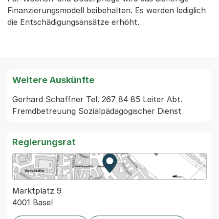
Finanzierungsmodell beibehalten. Es werden lediglich
die Entschädigungsansätze erhöht.
Weitere Auskünfte
Gerhard Schaffner Tel. 267 84 85 Leiter Abt. 
Regierungsrat
Zur Karte von MapBS.
Externer Link, wird in einem
Marktplatz 9
4001 Basel