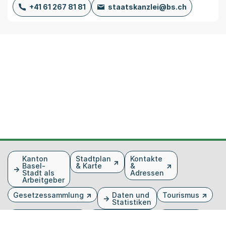
+41 61 267 81 81
staatskanzlei@bs.ch
Fusszeile
Kanton
Stadtplan
Kontakte
Basel-
& Karte
&
Stadt als
Adressen
Arbeitgeber
Gesetzessammlung
Daten und
Tourismus
Statistiken
Veranstaltungen
Publikationen
Medien